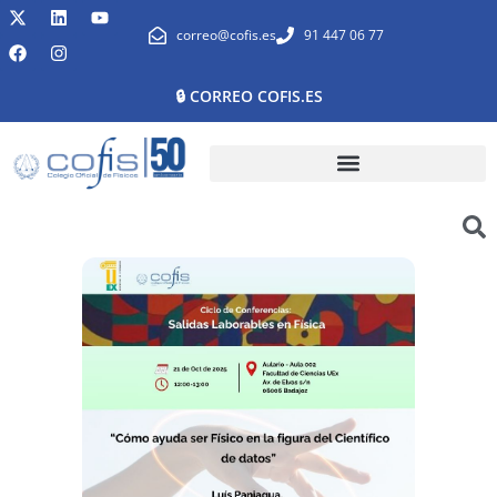
correo@cofis.es
91 447 06 77
🔒 CORREO COFIS.ES