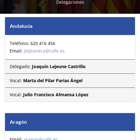
Delegaciones
Andalucía
Teléfono: 620 416 456
Email:
jlejeuneca@cofis.es
Delegado:
Joaquín Lejeune Castrillo
Vocal:
Marta del Pilar Parias Ángel
Vocal:
Julio Francisco Almansa López
Aragón
Email:
aragon@cofis.es