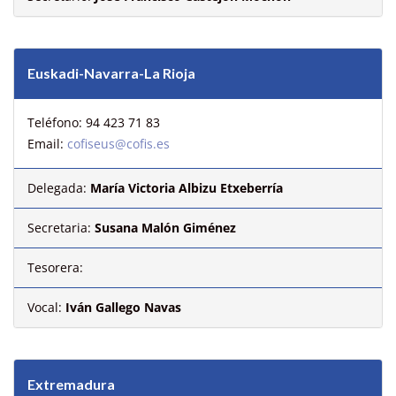
Euskadi-Navarra-La Rioja
Teléfono: 94 423 71 83
Email:
cofiseus@cofis.es
Delegada:
María Victoria Albizu Etxeberría
Secretaria:
Susana Malón Giménez
Tesorera:
Vocal:
Iván Gallego Navas
Extremadura