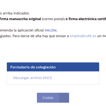
s arriba indicados.
firma manuscrita original
(correo postal)
o firma electrónica certi
omienda la aplicación oficial
VALIDe
.
legiados. Para
darse de alta
hay que enviar a
empleo@cofis.es
un me
Formulario de colegiación
Descargar archivo DOCX
Cuotas