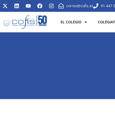
correo@cofis.es
91 447 
EL COLEGIO
COLÉGIAT