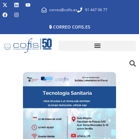
correo@cofis.es
91 447 06 77
🔒 CORREO COFIS.ES