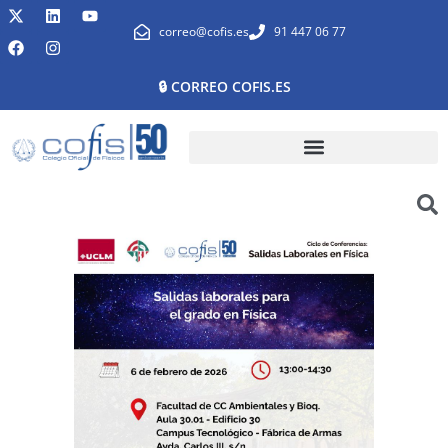
correo@cofis.es
91 447 06 77
🔒 CORREO COFIS.ES