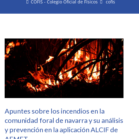
COFIS - Colegio Oficial de Físicos
cofis
Apuntes sobre los incendios en la
comunidad foral de navarra y su análisis
y prevención en la aplicación ALCIF de
AEMET