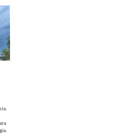
cia,
para
gía,