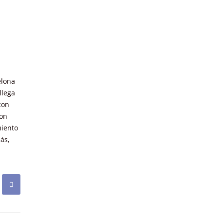
elona
llega
con
con
miento
ás,