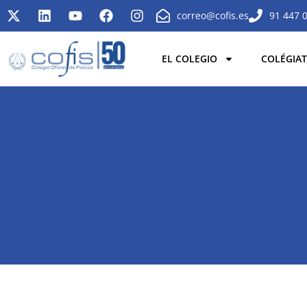
correo@cofis.es
91 447 
EL COLEGIO
COLÉGIAT