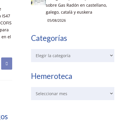
sobre Gas Radón en castellano,
e
galego, català y euskera
a IS47
05/08/2026
 COFIS
 para
Categorías
 en el
Hemeroteca
gos