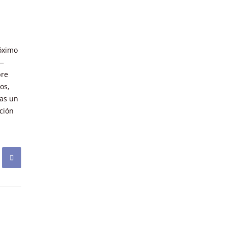
róximo
S—
bre
os,
das un
ción