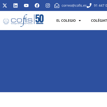
correo@cofis.es
91 447 
EL COLEGIO
COLÉGIAT