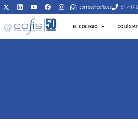
correo@cofis.es
91 447 
EL COLEGIO
COLÉGIAT