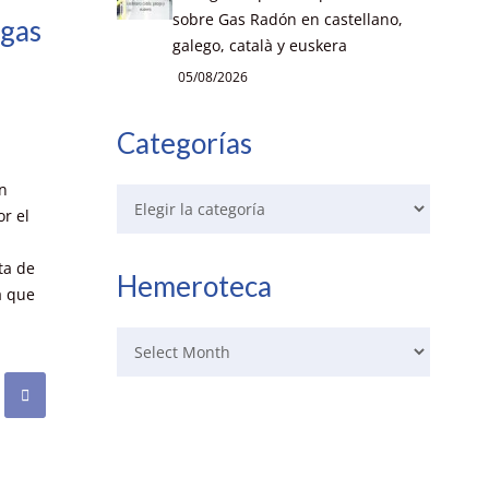
sobre Gas Radón en castellano,
 gas
galego, català y euskera
05/08/2026
Categorías
ón
r el
ta de
Hemeroteca
a que