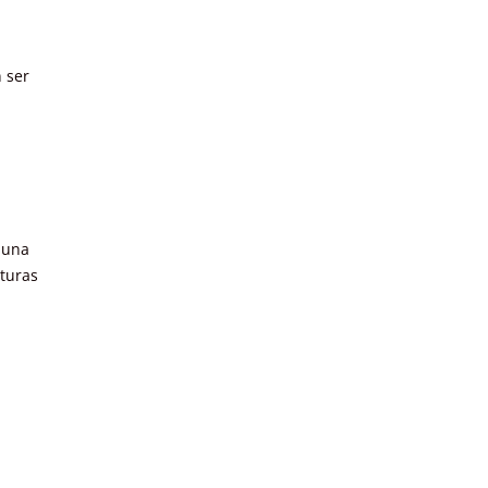
 ser
a
 una
uturas