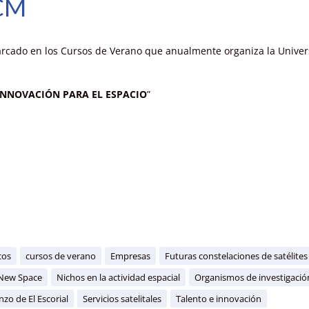
CM
arcado en los Cursos de Verano que anualmente organiza la Unive
 INNOVACIÓN PARA EL ESPACIO
”
cos
cursos de verano
Empresas
Futuras constelaciones de satélites
New Space
Nichos en la actividad espacial
Organismos de investigació
zo de El Escorial
Servicios satelitales
Talento e innovación