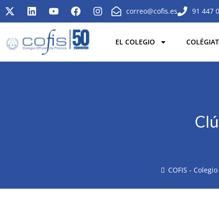
correo@cofis.es
91 447 
EL COLEGIO
COLÉGIAT
Clú
COFIS - Colegio 