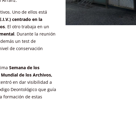
M Arranz.
ivos. Uno de ellos está
.I.V.) centrado en la
ios
. El otro trabaja en un
umental
. Durante la reunión
 además un test de
nivel de conservación
xima
Semana de los
 Mundial de los Archivos,
centró en dar visibilidad a
ódigo Deontológico que guía
la formación de estas