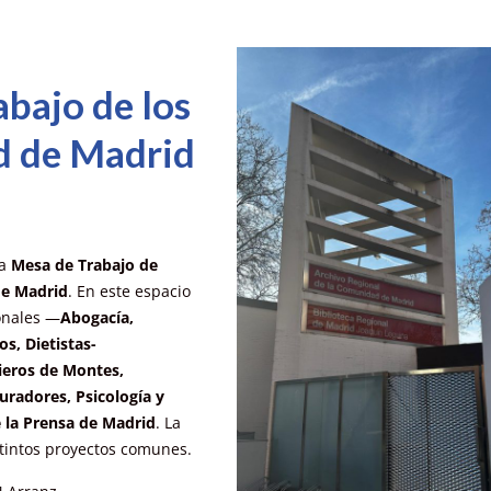
abajo de los
d de Madrid
la
Mesa de Trabajo de
de Madrid
. En este espacio
onales —
Abogacía,
s, Dietistas-
nieros de Montes,
uradores, Psicología y
 la Prensa de Madrid
. La
tintos proyectos comunes.