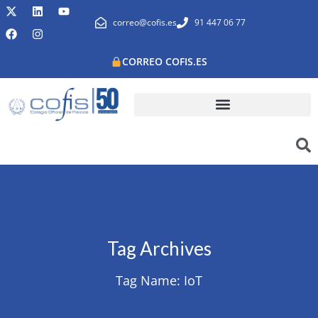
correo@cofis.es
91 447 06 77
CORREO COFIS.ES
Tag Archives
Tag Name:
IoT