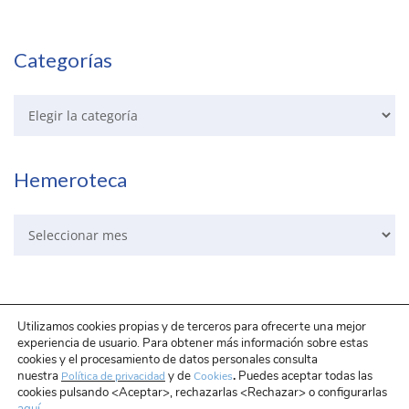
Categorías
Hemeroteca
Utilizamos cookies propias y de terceros para ofrecerte una mejor
experiencia de usuario. Para obtener más información sobre estas
cookies y el procesamiento de datos personales consulta
Aviso Legal
Política de protección de datos
Política de Cookies
.
nuestra
y de
Puedes aceptar todas las
Política de privacidad
Cookies
Mapa Web
Enlaces recomendados
cookies pulsando <Aceptar>, rechazarlas <Rechazar> o configurarlas