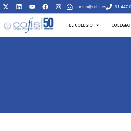
correo@cofis.es
91 447 
EL COLEGIO
COLÉGIAT