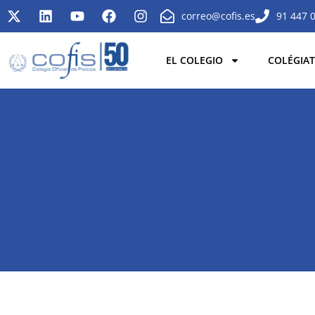
correo@cofis.es
91 447 
EL COLEGIO
COLÉGIAT