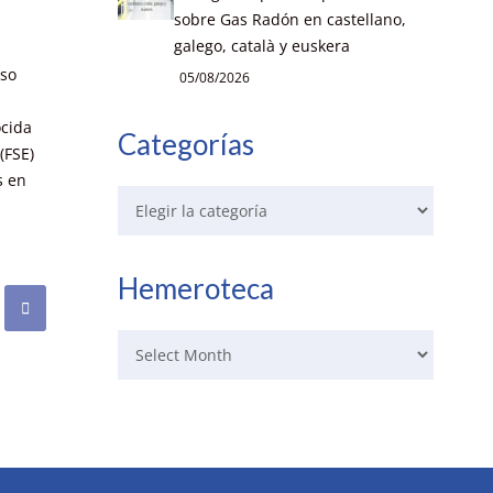
sobre Gas Radón en castellano,
galego, català y euskera
uso
05/08/2026
ocida
Categorías
(FSE)
s en
Hemeroteca