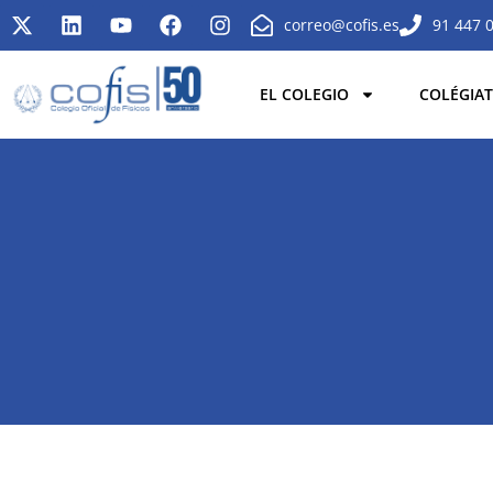
correo@cofis.es
91 447 
EL COLEGIO
COLÉGIAT