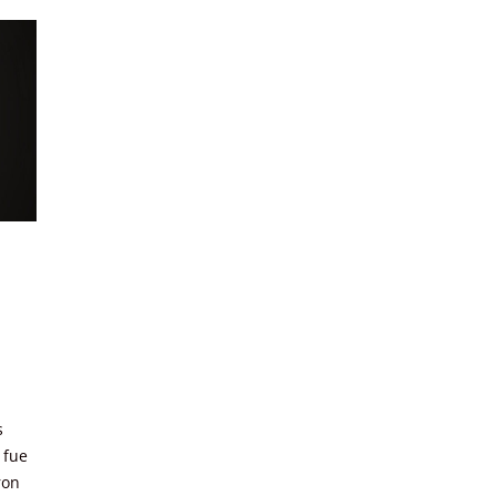
s
 fue
ron