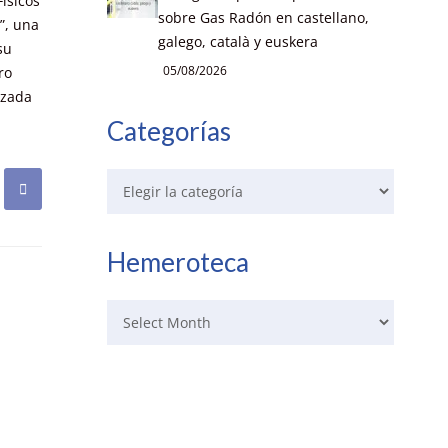
Físicos
sobre Gas Radón en castellano,
”, una
galego, català y euskera
su
05/08/2026
ro
izada
Categorías
Hemeroteca