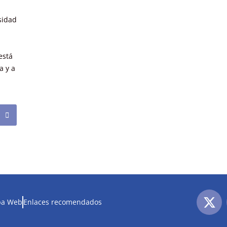
sidad
está
a y a
a Web
Enlaces recomendados