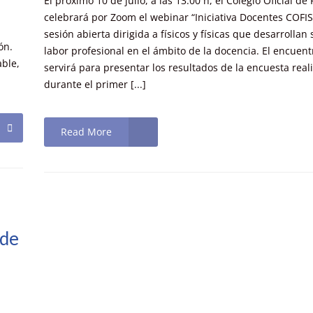
El próximo 10 de julio, a las 13:00 h, el Colegio Oficial de 
celebrará por Zoom el webinar “Iniciativa Docentes COFIS
sesión abierta dirigida a físicos y físicas que desarrollan 
ón.
labor profesional en el ámbito de la docencia. El encuent
able,
servirá para presentar los resultados de la encuesta real
durante el primer [...]
Read More
 de