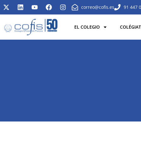
correo@cofis.es
91 447 
EL COLEGIO
COLÉGIAT