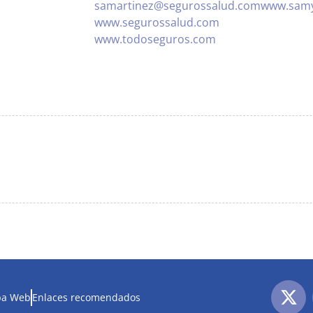
samartinez@segurossalud.com
www.samy
www.segurossalud.com
www.todoseguros.com
a Web
Enlaces recomendados