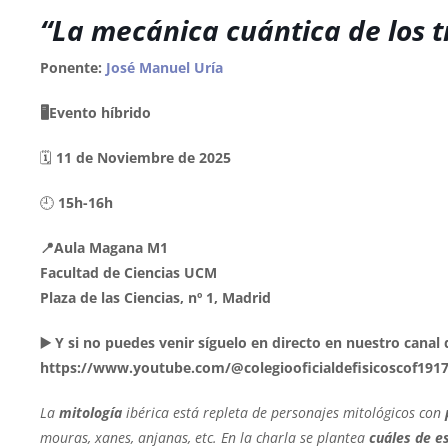
“La mecánica cuántica de los t
Ponente:
José Manuel Uría
🖥Evento híbrido
🗓️
11 de Noviembre de 2025
🕘
15h-16h
📍Aula Magana M1
Facultad de Ciencias UCM
Plaza de las Ciencias, nº 1, Madrid
▶️ Y si no puedes venir síguelo en directo en nuestro cana
https://www.youtube.com/@colegiooficialdefisicoscof191
La
mitología
ibérica está repleta de personajes mitológicos con
mouras, xanes, anjanas, etc. En la charla se plantea
cuáles de es