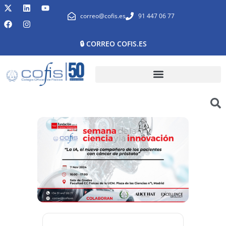
correo@cofis.es
91 447 06 77
🔒 CORREO COFIS.ES