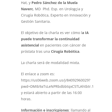
Hat, y
Pedro Sánchez de la Muela
Naverc
, MD Phd. Esp. en Urologçia y
Cirugía Robótica, Experto en Innovación y
Gestión Sanitaria.
El objetivo de la charla es ver cómo l
a IA
puede transformar la continuidad
asistencial
en pacientes con cáncer de
próstata tras una
Cirugía Robótica
.
La charla será de modalidad mixta.
El enlace a zoom es:
https://us06web.zoom.us/j/84092960029?
pwd=DMIb9aTsLeNPRbdbbtqxC5TLAhtbtr.1
y estará abierto a partir de las 16:00
horas.
Información e inscricpiones
: llamando al