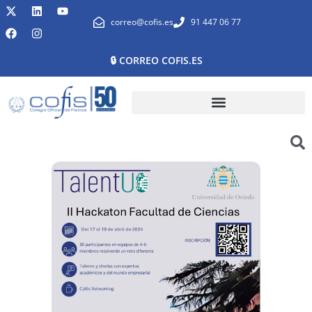
correo@cofis.es
91 447 06 77
🔒 CORREO COFIS.ES