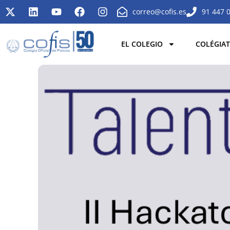
correo@cofis.es
91 447 
EL COLEGIO
COLÉGIAT