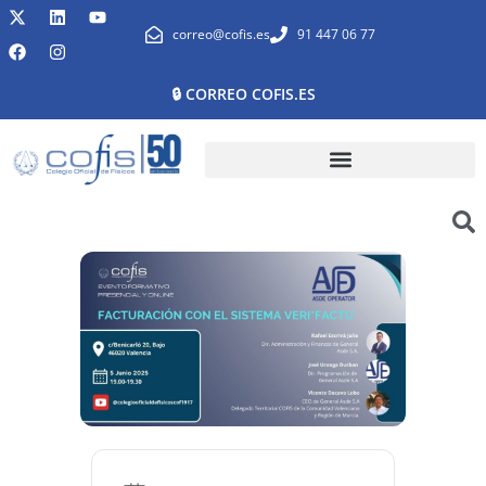
correo@cofis.es
91 447 06 77
🔒 CORREO COFIS.ES