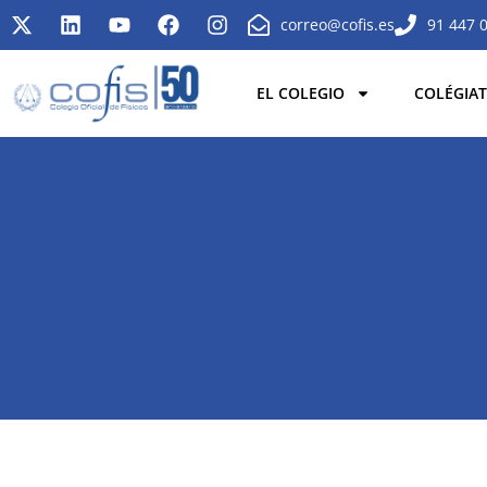
correo@cofis.es
91 447 
EL COLEGIO
COLÉGIAT