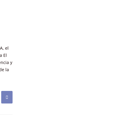
A, el
a El
encia y
de la