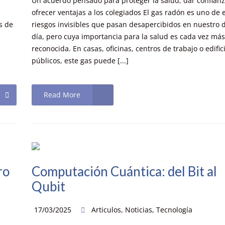
Un acuerdo pensado para proteger la salud, dar confianz
ofrecer ventajas a los colegiados El gas radón es uno de 
s de
riesgos invisibles que pasan desapercibidos en nuestro d
día, pero cuya importancia para la salud es cada vez má
reconocida. En casas, oficinas, centros de trabajo o edific
públicos, este gas puede [...]
Read More
ro
Computación Cuántica: del Bit al
Qubit
17/03/2025
Articulos
,
Noticias
,
Tecnología