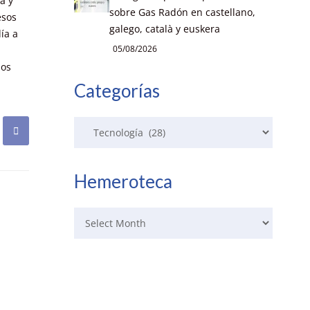
a y
sobre Gas Radón en castellano,
esos
galego, català y euskera
ía a
05/08/2026
s
ios
Categorías
Hemeroteca