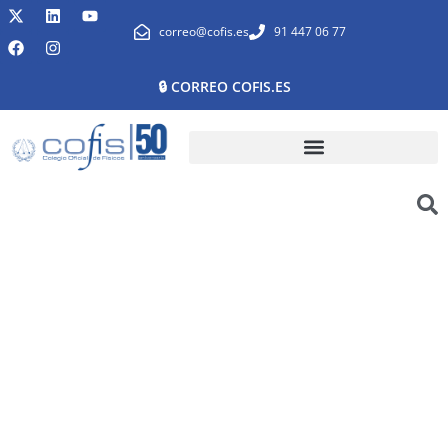
correo@cofis.es
91 447 06 77
🔒 CORREO COFIS.ES