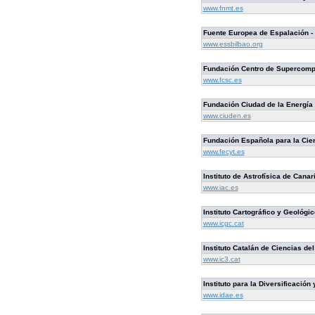
www.fnmt.es
Fuente Europea de Espalación - 
www.essbilbao.org
Fundación Centro de Supercompu
www.fcsc.es
Fundación Ciudad de la Energía 
www.ciuden.es
Fundación Española para la Cien
www.fecyt.es
Instituto de Astrofísica de Canar
www.iac.es
Instituto Cartográfico y Geológi
www.icgc.cat
Instituto Catalán de Ciencias del
www.ic3.cat
Instituto para la Diversificación
www.idae.es