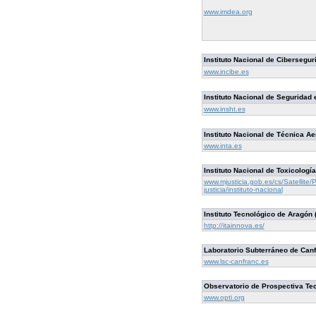
www.imdea.org
Instituto Nacional de Cibersegur
www.incibe.es
Instituto Nacional de Seguridad 
www.insht.es
Instituto Nacional de Técnica A
www.inta.es
Instituto Nacional de Toxicologí
www.mjusticia.gob.es/cs/Satellite/P
justicia/instituto-nacional
Instituto Tecnológico de Aragón
http://itainnova.es/
Laboratorio Subterráneo de Canf
www.lsc-canfranc.es
Observatorio de Prospectiva Tec
www.opti.org