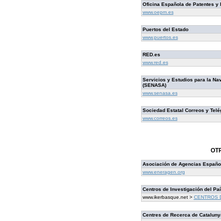
Oficina Española de Patentes y
www.oepm.es
Puertos del Estado
www.puertos.es
RED.es
www.red.es
Servicios y Estudios para la Na
(SENASA)
www.senasa.es
Sociedad Estatal Correos y Telé
www.correos.es
OT
Asociación de Agencias Español
www.eneragen.org
Centros de Investigación del Pa
www.ikerbasque.net >
CENTROS 
Centres de Recerca de Catalun