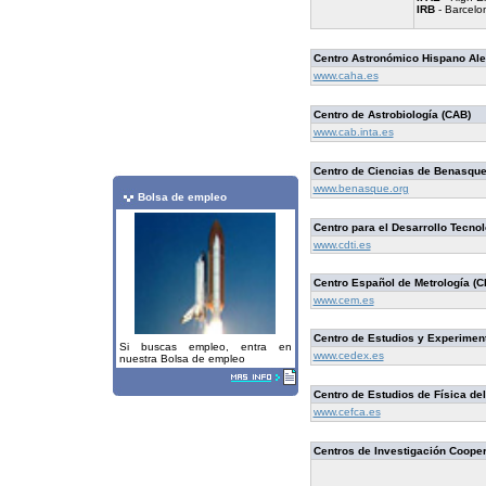
IRB
- Barcelon
Centro Astronómico Hispano Al
www.caha.es
Centro de Astrobiología (CAB)
www.cab.inta.es
Centro de Ciencias de Benasqu
www.benasque.org
Bolsa de empleo
Centro para el Desarrollo Tecnol
www.cdti.es
Centro Español de Metrología (
www.cem.es
Centro de Estudios y Experimen
Si buscas empleo, entra en
www.cedex.es
nuestra Bolsa de empleo
Centro de Estudios de Física d
www.cefca.es
Centros de Investigación Cooper