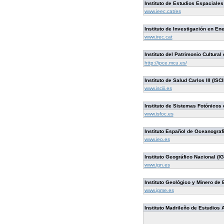
Instituto de Estudios Espaciales
www.ieec.cat/es
Instituto de Investigación en En
www.irec.cat
Instituto del Patrimonio Cultura
http://ipce.mcu.es/
Instituto de Salud Carlos III (ISCII
www.isciii.es
Instituto de Sistemas Fotónicos
www.isfoc.es
Instituto Español de Oceanografí
www.ieo.es
Instituto Geográfico Nacional (IG
www.ign.es
Instituto Geológico y Minero de
www.igme.es
Instituto Madrileño de Estudios