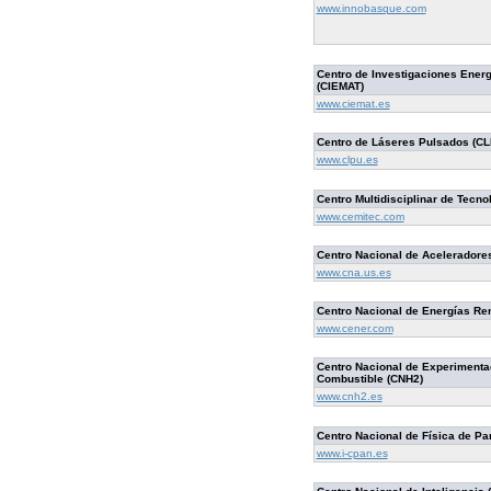
www.innobasque.com
Centro de Investigaciones Ener
(CIEMAT)
www.ciemat.es
Centro de Láseres Pulsados (CL
www.clpu.es
Centro Multidisciplinar de Tecno
www.cemitec.com
Centro Nacional de Aceleradore
www.cna.us.es
Centro Nacional de Energías R
www.cener.com
Centro Nacional de Experimentac
Combustible (CNH2)
www.cnh2.es
Centro Nacional de Física de Par
www.i-cpan.es