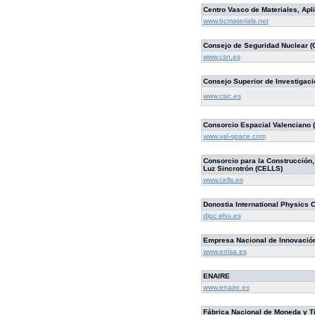
Centro Vasco de Materiales, Apl
www.bcmaterials.net
Consejo de Seguridad Nuclear (
www.csn.es
Consejo Superior de Investigacio
www.csic.es
Consorcio Espacial Valenciano 
www.val-space.com
Consorcio para la Construcción,
Luz Sincrotrón (CELLS)
www.cells.es
Donostia International Physics C
dipc.ehu.es
Empresa Nacional de Innovación
www.enisa.es
ENAIRE
www.enaire.es
Fábrica Nacional de Moneda y T