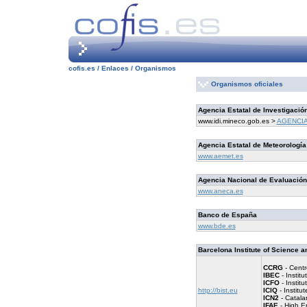
cofis.es /
Enlaces / Organismos
Organismos oficiales
Agencia Estatal de Investigación
www.idi.mineco.gob.es >
AGENCIA
Agencia Estatal de Meteorologí
www.aemet.es
Agencia Nacional de Evaluación 
www.aneca.es
Banco de España
www.bde.es
Barcelona Institute of Science a
CCRG
- Centr
IBEC
- Institu
ICFO
- Instit
http://bist.eu
ICIQ
- Institu
ICN2
- Catala
IFAE
- High En