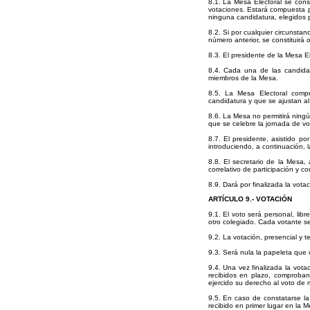
8.1.
La Mesa Electoral se const
votaciones. Estará compuesta po
ninguna candidatura, elegidos p
8.2. Si por cualquier circunstan
número anterior, se constituirá
8.3. El presidente de la Mesa E
8.4. Cada una de las candidat
miembros de la Mesa.
8.5. La Mesa Electoral compr
candidatura y que se ajustan al
8.6. La Mesa no permitirá ningún
que se celebre la jornada de vo
8.7. El presidente, asistido po
introduciendo, a continuación, 
8.8. El secretario de la Mesa,
correlativo de participación y 
8.9. Dará por finalizada la vota
ARTÍCULO 9.- VOTACIÓN
9.1. El voto será personal, lib
otro colegiado. Cada votante se 
9.2. La votación, presencial y t
9.3. Será nula la papeleta que 
9.4. Una vez finalizada la votac
recibidos en plazo, comproban
ejercido su derecho al voto de 
9.5. En caso de constatarse la
recibido en primer lugar en la M