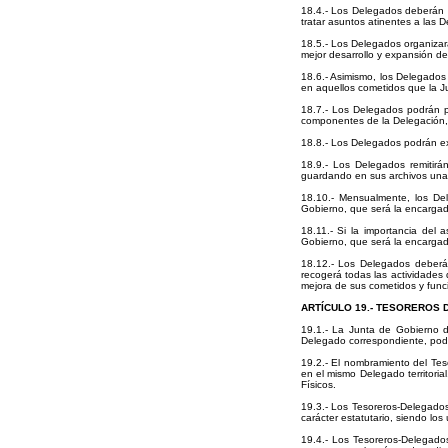
18.4.- Los Delegados deberán a
tratar asuntos atinentes a las D
18.5.- Los Delegados organizar
mejor desarrollo y expansión de 
18.6.- Asimismo, los Delegados 
en aquellos cometidos que la J
18.7.- Los Delegados podrán pr
componentes de la Delegación, 
18.8.- Los Delegados podrán expe
18.9.- Los Delegados remitirán
guardando en sus archivos una 
18.10.- Mensualmente, los De
Gobierno, que será la encargad
18.11.- Si la importancia del
Gobierno, que será la encargad
18.12.- Los Delegados deberán 
recogerá todas las actividades
mejora de sus cometidos y func
ARTÍCULO 19.- TESOREROS
19.1.- La Junta de Gobierno de
Delegado correspondiente, pod
19.2.- El nombramiento del Te
en el mismo Delegado territorial
Físicos.
19.3.- Los Tesoreros-Delegados
carácter estatutario, siendo los
19.4.- Los Tesoreros-Delegado