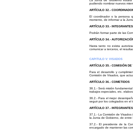
La Junta de Gobierno estará 
pudiendo nombrar nuevos miembr
ARTÍCULO 32.- COORDINADO
El coordinador o la persona 
momento, de informar a la Junt
ARTÍCULO 33.- INTEGRANTE
Podrán formar parte de las Comi
ARTÍCULO 34.- AUTORIZACIÓ
Hasta tanto no exista autoriz
comunicar a terceros, el result
CAPITULO V: VISADOS
ARTÍCULO 35.- COMISIÓN DE
Para el desarrollo y cumplimie
Comisión de Visados, que actua
ARTÍCULO 36.- COMETIDOS
36.1.- Será misión fundamental 
trabajos especiales, etc. elabor
36.2.- Para el mejor desempeñ
seguir por los colegiados en el 
ARTÍCULO 37.- INTEGRANTES
37.1.- La Comisión de Visados 
la Junta de Gobierno, de entre 
37.2.- El presidente de la Com
encargado de mantener las com