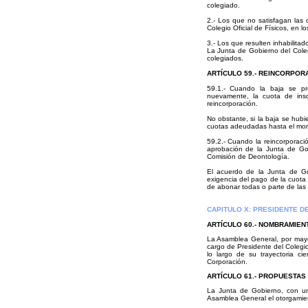
colegiado.
2.- Los que no satisfagan las c
Colegio Oficial de Físicos, en 
3.- Los que resulten inhabilitado
La Junta de Gobierno del Coleg
colegiados.
ARTÍCULO 59.- REINCORPOR
59.1.- Cuando la baja se pr
nuevamente, la cuota de insc
reincorporación.
No obstante, si la baja se hub
cuotas adeudadas hasta el mom
59.2.- Cuando la reincorporaci
aprobación de la Junta de Go
Comisión de Deontología.
El acuerdo de la Junta de Go
exigencia del pago de la cuota 
de abonar todas o parte de las
CAPITULO X: PRESIDENTE D
ARTÍCULO
60.- NOMBRAMIEN
La Asamblea General, por may
cargo de Presidente del Colegio
lo largo de su trayectoria ci
Corporación.
ARTÍCULO
61.- PROPUESTAS
La Junta de Gobierno, con un
Asamblea General el otorgamient