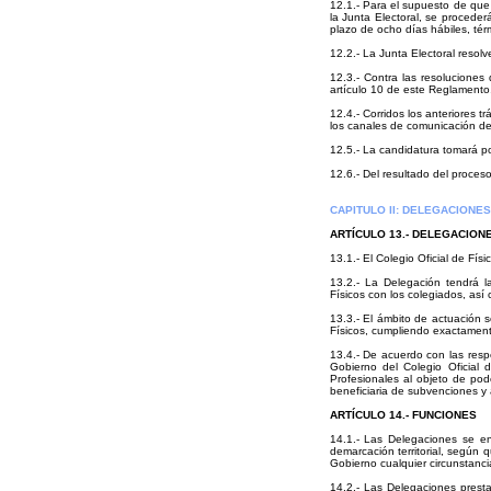
12.1.- Para el supuesto de que
la Junta Electoral, se proceder
plazo de ocho días hábiles, tér
12.2.- La Junta Electoral resol
12.3.- Contra las resoluciones
artículo 10 de este Reglamento
12.4.- Corridos los anteriores t
los canales de comunicación de
12.5.- La candidatura tomará po
12.6.- Del resultado del proceso
CAPITULO II: DELEGACIONES
ARTÍCULO 13.- DELEGACION
13.1.- El Colegio Oficial de Fís
13.2.- La Delegación tendrá la 
Físicos con los colegiados, así
13.3.- El ámbito de actuación s
Físicos, cumpliendo exactamente
13.4.- De acuerdo con las resp
Gobierno del Colegio Oficial 
Profesionales al objeto de pode
beneficiaria de subvenciones y
ARTÍCULO 14.- FUNCIONES
14.1.- Las Delegaciones se en
demarcación territorial, según
Gobierno cualquier circunstanci
14.2.- Las Delegaciones presta