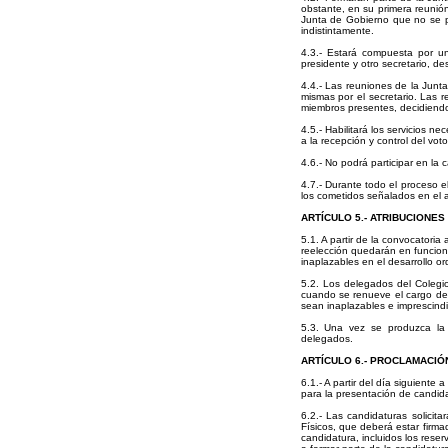
obstante, en su primera reunión
Junta de Gobierno que no se p
indistintamente.
4.3.- Estará compuesta por 
presidente y otro secretario, d
4.4.- Las reuniones de la Junta
mismas por el secretario. Las 
miembros presentes, decidiendo
4.5.- Habilitará los servicios ne
a la recepción y control del voto
4.6.- No podrá participar en la
4.7.- Durante todo el proceso e
los cometidos señalados en el ar
ARTÍCULO 5.- ATRIBUCIONE
5.1. A partir de la convocatori
reelección quedarán en funcion
inaplazables en el desarrollo ord
5.2. Los delegados del Colegio
cuando se renueve el cargo de 
sean inaplazables e imprescindib
5.3. Una vez se produzca la 
delegados.
ARTÍCULO 6.- PROCLAMACIÓ
6.1.- A partir del día siguiente
para la presentación de candida
6.2.- Las candidaturas solicita
Físicos, que deberá estar firma
candidatura, incluidos los rese