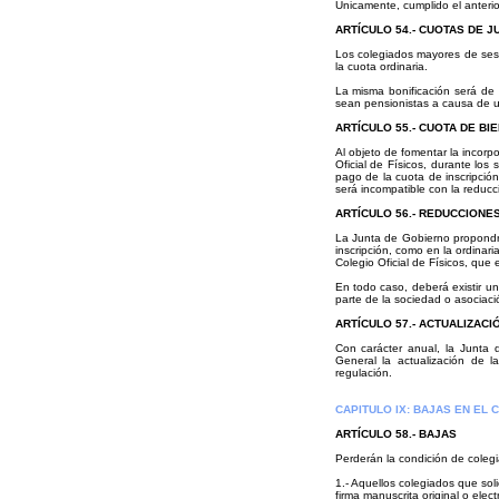
Únicamente, cumplido el anterior
ARTÍCULO 54.- CUOTAS DE J
Los colegiados mayores de sese
la cuota ordinaria.
La misma bonificación será de 
sean pensionistas a causa de u
ARTÍCULO 55.- CUOTA DE BI
Al objeto de fomentar la incorpo
Oficial de Físicos, durante los
pago de la cuota de inscripción
será incompatible con la reducc
ARTÍCULO 56.- REDUCCIONE
La Junta de Gobierno propondr
inscripción, como en la ordinari
Colegio Oficial de Físicos, que
En todo caso, deberá existir un
parte de la sociedad o asociaci
ARTÍCULO 57.- ACTUALIZACI
Con carácter anual, la Junta 
General la actualización de l
regulación.
CAPITULO IX: BAJAS EN EL 
ARTÍCULO 58.- BAJAS
Perderán la condición de colegi
1.- Aquellos colegiados que solic
firma manuscrita original o elec