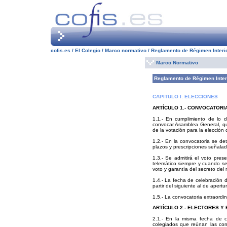
cofis.es /
El Colegio / Marco normativo /
Reglamento de Régimen Interi
Marco Normativo
Reglamento de Régimen Inter
CAPITULO I: ELECCIONES
ARTÍCULO 1.- CONVOCATORI
1.1.- En cumplimiento de lo 
convocar Asamblea General, que
de la votación para la elección 
1.2.- En la convocatoria se det
plazos y prescripciones señalad
1.3.- Se admitirá el voto pres
telemático siempre y cuando se 
voto y garantía del secreto del
1.4.- La fecha de celebración 
partir del siguiente al de apertu
1.5.- La convocatoria extraordi
ARTÍCULO 2.- ELECTORES Y
2.1.- En la misma fecha de c
colegiados que reúnan las cond