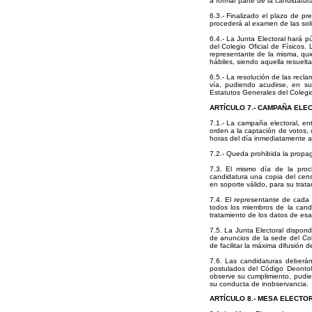
a formar parte de la candidatura
6.3.- Finalizado el plazo de pr
procederá al examen de las soli
6.4.- La Junta Electoral hará p
del Colegio Oficial de Físicos.
representante de la misma, quie
hábiles, siendo aquella resuelta
6.5.- La resolución de las recla
vía, pudiendo acudirse, en su 
Estatutos Generales del Colegio
ARTÍCULO 7.- CAMPAÑA ELE
7.1.- La campaña electoral, en
orden a la captación de votos, 
horas del día inmediatamente an
7.2.- Queda prohibida la propa
7.3. El mismo día de la procl
candidatura una copia del cens
en soporte válido, para su trata
7.4. El representante de cada 
todos los miembros de la cand
tratamiento de los datos de esa
7.5. La Junta Electoral dispon
de anuncios de la sede del Col
de facilitar la máxima difusión
7.6. Las candidaturas deberán
postulados del Código Deontol
observe su cumplimiento, pudien
su conducta de inobservancia.
ARTÍCULO 8.- MESA ELECTO