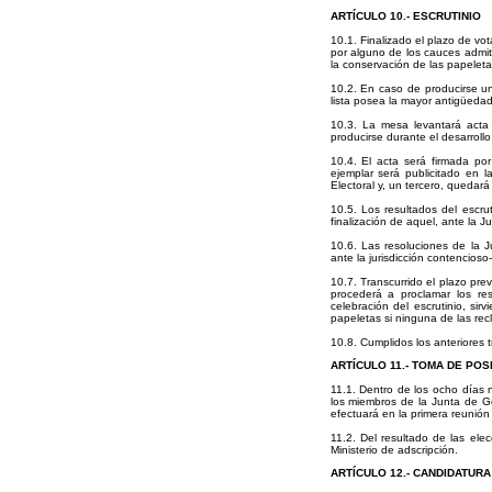
ARTÍCULO 10.-
ESCRUTINIO
10.1. Finalizado el plazo de vot
por alguno de los cauces admit
la conservación de las papeletas
10.2. En caso de producirse un
lista posea la mayor antigüeda
10.3. La mesa levantará acta
producirse durante el desarrollo
10.4. El acta será firmada por
ejemplar será publicitado en 
Electoral y, un tercero, quedará
10.5. Los resultados del escru
finalización de aquel, ante la Ju
10.6. Las resoluciones de la J
ante la jurisdicción contencioso-
10.7. Transcurrido el plazo pre
procederá a proclamar los res
celebración del escrutinio, si
papeletas si ninguna de las rec
10.8. Cumplidos los anteriores t
ARTÍCULO 11.-
TOMA DE POS
11.1. Dentro de los ocho días n
los miembros de la Junta de G
efectuará en la primera reunión 
11.2. Del resultado de las ele
Ministerio de adscripción.
ARTÍCULO 12.-
CANDIDATURA