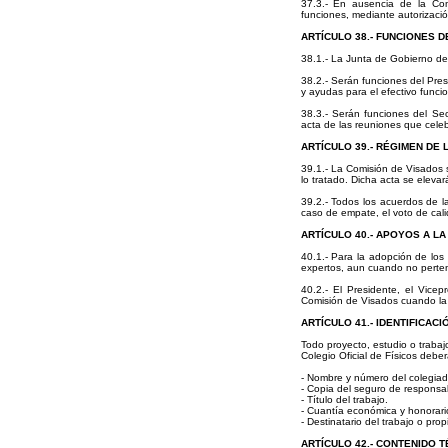
37.3.- En ausencia de la Com
funciones, mediante autorizaci
ARTÍCULO 38.- FUNCIONES 
38.1.- La Junta de Gobierno de
38.2.- Serán funciones del Presi
y ayudas para el efectivo funci
38.3.- Serán funciones del Sec
acta de las reuniones que cele
ARTÍCULO 39.- RÉGIMEN DE 
39.1.- La Comisión de Visados
lo tratado. Dicha acta se eleva
39.2.- Todos los acuerdos de l
caso de empate, el voto de cali
ARTÍCULO 40.- APOYOS A LA
40.1.- Para la adopción de los
expertos, aun cuando no pertene
40.2.- El Presidente, el Vice
Comisión de Visados cuando la i
ARTÍCULO 41.- IDENTIFICAC
Todo proyecto, estudio o trabaj
Colegio Oficial de Físicos debe
- Nombre y número del colegiad
- Copia del seguro de responsabi
- Título del trabajo.
- Cuantía económica y honorari
- Destinatario del trabajo o pro
ARTÍCULO 42.- CONTENIDO 