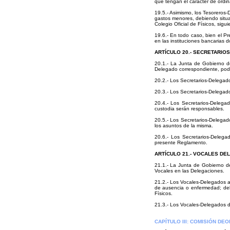
que tengan el carácter de ordin
19.5.- Asimismo, los Tesoreros-
gastos menores, debiendo situar
Colegio Oficial de Físicos, sigu
19.6.- En todo caso, bien el Pr
en las instituciones bancarias
ARTÍCULO 20.- SECRETARIO
20.1.- La Junta de Gobierno del
Delegado correspondiente, podr
20.2.- Los Secretarios-Delegado
20.3.- Los Secretarios-Delegado
20.4.- Los Secretarios-Delega
custodia serán responsables.
20.5.- Los Secretarios-Delega
los asuntos de la misma.
20.6.- Los Secretarios-Delega
presente Reglamento.
ARTÍCULO 21.- VOCALES D
21.1.- La Junta de Gobierno de
Vocales en las Delegaciones.
21.2.- Los Vocales-Delegados au
de ausencia o enfermedad; debi
Físicos.
21.3.- Los Vocales-Delegados 
CAPÍTULO III: COMISIÓN DE