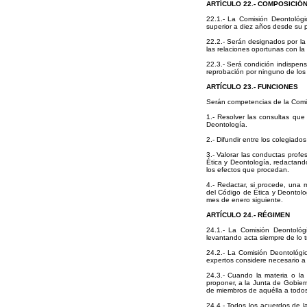
ARTÍCULO 22.- COMPOSICIÓ
22.1.- La Comisión Deontológ
superior a diez años desde su p
22.2.- Serán designados por la
las relaciones oportunas con la
22.3.- Será condición indispens
reprobación por ninguno de los 
ARTÍCULO 23.- FUNCIONES
Serán competencias de la Comi
1.- Resolver las consultas que
Deontología.
2.- Difundir entre los colegiad
3.- Valorar las conductas profe
Ética y Deontología, redactan
los efectos que procedan.
4.- Redactar, si procede, una 
del Código de Ética y Deontolo
mes de enero siguiente.
ARTÍCULO 24.- RÉGIMEN
24.1.- La Comisión Deontológ
levantando acta siempre de lo t
24.2.- La Comisión Deontológi
expertos considere necesario a
24.3.- Cuando la materia o la 
proponer, a la Junta de Gobier
de miembros de aquélla a todos
24.4.- Todos los acuerdos de l