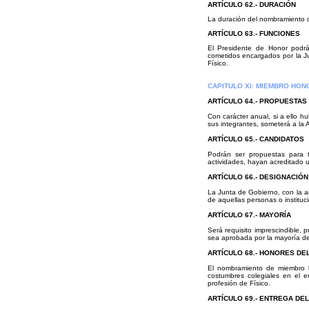
ARTÍCULO
62.- DURACIÓN
La duración del nombramiento d
ARTÍCULO
63.- FUNCIONES
El Presidente de Honor podrá 
cometidos encargados por la Ju
Físico.
CAPITULO XI: MIEMBRO HON
ARTÍCULO 64.- PROPUESTAS
Con carácter anual, si a ello hu
sus integrantes, someterá a la
ARTÍCULO 65.- CANDIDATOS
Podrán ser propuestas para 
actividades, hayan acreditado un
ARTÍCULO 66.- DESIGNACIÓN
La Junta de Gobierno, con la a
de aquellas personas o institu
ARTÍCULO 67.- MAYORÍA
Será requisito imprescindible,
sea aprobada por la mayoría de
ARTÍCULO 68.- HONORES D
El nombramiento de miembro h
costumbres colegiales en el e
profesión de Físico.
ARTÍCULO 69.- ENTREGA DE