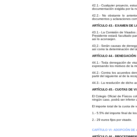
42.1.- Cualquier proyecto, estu
documentación exigida por la no
42.2.- No obstante lo anterio
documentos y aclaraciones compl
ARTÍCULO 43.- EXAMEN DE 
43.1.- La Comisión de Visados p
Presidente estará facultado par
así lo aconsejen.
43.2.- Serán causas de denegaci
así como la determinación del á
ARTÍCULO 44.- DENEGACIÓN
44.1.- Toda denegación de vis
expresando los motivos de la m
44.2.- Contra los acuerdos den
partir del siguiente al de la rec
44.3.- La resolución de dicho a
ARTÍCULO 45.- CUOTAS DE V
El Colegio Oficial de Físicos 
ningún caso, podrá ser inferior 
El importe total de la cuota de
1.- 5.5% del importe final de lo
2.- 29 euros fijos por visado.
CAPÍTULO VI: ADOPCIÓN DE
ARTÍCULO 46.- PROCEDIMIE