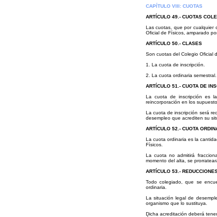
CAPÍTULO VIII: CUOTAS
ARTÍCULO 49.- CUOTAS COL
Las cuotas, que por cualquier 
Oficial de Físicos, amparado po
ARTÍCULO 50.- CLASES
Son cuotas del Colegio Oficial d
1. La cuota de inscripción.
2. La cuota ordinaria semestral.
ARTÍCULO 51.- CUOTA DE IN
La cuota de inscripción es l
reincorporación en los supuesto
La cuota de inscripción será re
desempleo que acrediten su situ
ARTÍCULO 52.- CUOTA ORDIN
La cuota ordinaria es la cantid
Físicos.
La cuota no admitirá fraccio
momento del alta, se prorratear
ARTÍCULO 53.- REDUCCIONE
Todo colegiado, que se encuen
ordinaria.
La situación legal de desempl
organismo que lo sustituya.
Dicha acreditación deberá tener