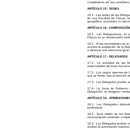
cumplimiento de sus cometidos.
ARTÍCULO 15.- SEDES
15.1.- Las sedes de las Delegac
de una Facultad de Físicas, bi
geográfica, aconsejen su elecci
ARTÍCULO 16.- COMPOSICIÓ
16.1.- Las Delegaciones, en p
Físicos en su demarcación terri
16.2.- Si las necesidades de la
acordar la ampliación de la De
a alcanzar una estructura igual
ARTÍCULO 17.- DELEGADOS
17.1.- La actividad de las D
responsables del buen funciona
17.2.- Los cargos vigentes de 
que se forme, tras la elección d
17.3.- Los Delegados podrán s
17.4.- La Junta de Gobierno 
Delegación, se designen median
ARTÍCULO 18.- ATRIBUCION
18.1.- Los Delegados defende
profesional.
18.2.- Será misión de los Del
circunscripción territorial, cump
18.3.- Los Delegados podrán vi
reciban la autorización expresa