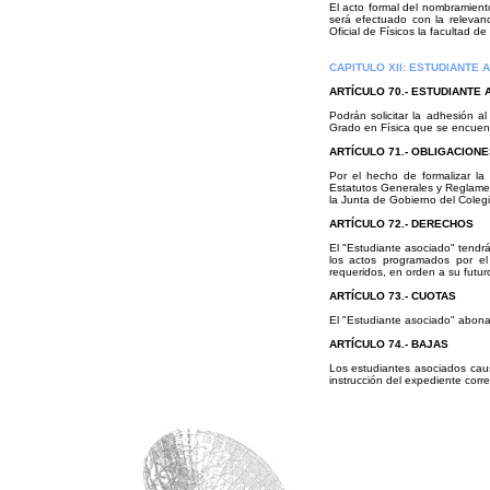
El acto formal del nombramien
será efectuado con la relevan
Oficial de Físicos la facultad d
CAPITULO XII: ESTUDIANTE 
ARTÍCULO 70.- ESTUDIANTE
Podrán solicitar la adhesión al
Grado en Física que se encuent
ARTÍCULO 71.- OBLIGACIONE
Por el hecho de formalizar la
Estatutos Generales y Reglament
la Junta de Gobierno del Colegio
ARTÍCULO 72.- DERECHOS
El "Estudiante asociado" tendrá 
los actos programados por el 
requeridos, en orden a su futuro
ARTÍCULO 73.- CUOTAS
El "Estudiante asociado" abonar
ARTÍCULO 74.- BAJAS
Los estudiantes asociados caus
instrucción del expediente corr