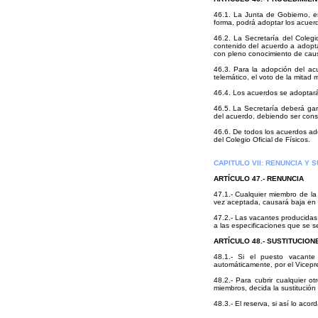
46.1. La Junta de Gobierno, e
forma, podrá adoptar los acuerd
46.2. La Secretaría del Coleg
contenido del acuerdo a adopta
con pleno conocimiento de causa
46.3. Para la adopción del ac
telemático, el voto de la mita
46.4. Los acuerdos se adoptarán
46.5. La Secretaría deberá gara
del acuerdo, debiendo ser con
46.6. De todos los acuerdos ad
del Colegio Oficial de Físicos.
CAPITULO VII: RENUNCIA Y 
ARTÍCULO 47.- RENUNCIA
47.1.- Cualquier miembro de la
vez aceptada, causará baja en 
47.2.- Las vacantes producidas
a las especificaciones que se se
ARTÍCULO 48.- SUSTITUCION
48.1.- Si el puesto vacante
automáticamente, por el Vicepr
48.2.- Para cubrir cualquier 
miembros, decida la sustitución
48.3.- El reserva, si así lo aco