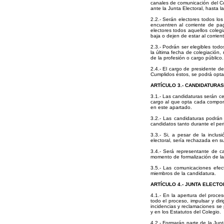
canales de comunicación del Col
ante la Junta Electoral, hasta l
2.2.- Serán electores todos los
encuentren al corriente de p
electores todos aquellos coleg
baja o dejen de estar al corrien
2.3.- Podrán ser elegibles tod
la última fecha de colegiación,
de la profesión o cargo público.
2.4.- El cargo de presidente d
Cumplidos éstos, se podrá opta
ARTÍCULO 3.- CANDIDATURAS
3.1.- Las candidaturas serán c
cargo al que opta cada compon
en este apartado.
3.2.- Las candidaturas podrán
candidatos tanto durante el pe
3.3.- Si, a pesar de la inclu
electoral, sería rechazada en su
3.4.- Será representante de c
momento de formalización de l
3.5.- Las comunicaciones efe
miembros de la candidatura.
ARTÍCULO 4.- JUNTA ELECTO
4.1.- En la apertura del proceso
todo el proceso, impulsar y dir
incidencias y reclamaciones se
y en los Estatutos del Colegio.
4.2.- Formarán parte de la Jun