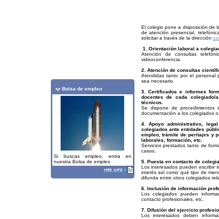
El colegio pone a disposición de l
de atención presencial, telefóni
solicitar a través de la dirección
co
1. Orientación laboral a colegia
Atención de consultas telefóni
videoconferencia.
2. Atención de consultas científi
Atendidas tanto por el personal
sea necesario.
Bolsa de empleo
3. Certificados e informes for
docentes de cada colegiado/a 
técnicos.
Se dispone de procedimientos e
documentación a los colegiados o
4. Apoyo administrativo, legal
colegiados ante entidades públi
empleo, trámite de peritajes y 
laborales, formación, etc.
Servicios prestados tanto de form
casos.
Si buscas empleo, entra en
nuestra Bolsa de empleo
5. Puesta en contacto de colegi
Los interesados pueden escribir 
interés así como qué tipo de mens
difunda entre otros colegiados re
6. Inclusión de información prof
Los colegiados pueden informar
contacto profesionales, etc.
7. Difusión del ejercicio profes
Los interesados deben informar