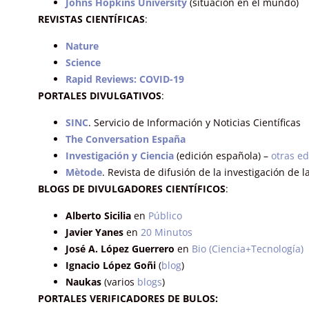
Johns Hopkins University
(situación en el mundo)
REVISTAS CIENTÍFICAS
:
Nature
Science
Rapid Reviews: COVID-19
PORTALES DIVULGATIVOS
:
SINC
. Servicio de Información y Noticias Científicas
The Conversation España
Investigación y Ciencia
(edición española) –
otras ed
Mètode
. Revista de difusión de la investigación de l
BLOGS DE DIVULGADORES CIENTÍFICOS
:
Alberto Sicilia
en
Público
Javier Yanes
en
20 Minutos
José A. López Guerrero
en
Bio (Ciencia+Tecnología)
Ignacio López Goñi
(
blog
)
Naukas
(varios
blogs
)
PORTALES VERIFICADORES DE BULOS: