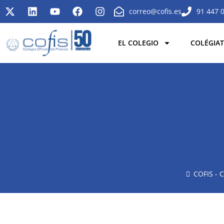
correo@cofis.es
91 447 
EL COLEGIO
COLÉGIAT
COFIS - C